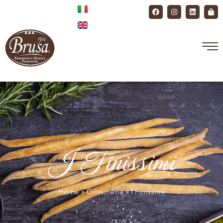
I Finissimi
Home
»
Grissineria
» I Finissimi