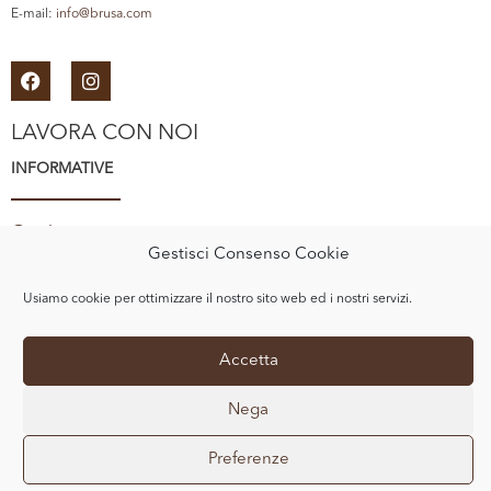
E-mail:
info@brusa.com
LAVORA CON NOI
INFORMATIVE
Informativa Privacy
Gestisci Consenso Cookie
Cookie Policy
E-COMMERCE
Usiamo cookie per ottimizzare il nostro sito web ed i nostri servizi.
Accetta
Acquista su SpaccioBrusa
Nega
© Copyright 2020 BRUSA SRL — All Rights Reserved.
Preferenze