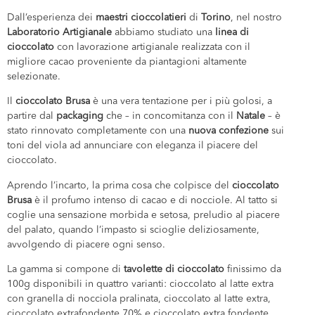
Dall’esperienza dei
maestri cioccolatieri
di
Torino
, nel nostro
Laboratorio Artigianale
abbiamo studiato una
linea di
cioccolato
con lavorazione artigianale realizzata con il
migliore cacao proveniente da piantagioni altamente
selezionate.
Il
cioccolato Brusa
è una vera tentazione per i più golosi, a
partire dal
packaging
che – in concomitanza con il
Natale
– è
stato rinnovato completamente con una
nuova confezione
sui
toni del viola ad annunciare con eleganza il piacere del
cioccolato.
Aprendo l’incarto, la prima cosa che colpisce del
cioccolato
Brusa
è il profumo intenso di cacao e di nocciole. Al tatto si
coglie una sensazione morbida e setosa, preludio al piacere
del palato, quando l’impasto si scioglie deliziosamente,
avvolgendo di piacere ogni senso.
La gamma si compone di
tavolette di
cioccolato
finissimo da
100g disponibili in quattro varianti: cioccolato al latte extra
con granella di nocciola pralinata, cioccolato al latte extra,
cioccolato extrafondente 70% e cioccolato extra fondente