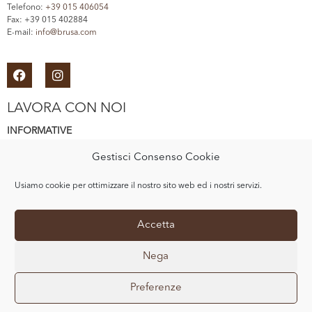
Telefono:
+39 015 406054
Fax: +39 015 402884
E-mail:
info@brusa.com
LAVORA CON NOI
INFORMATIVE
Gestisci Consenso Cookie
Informativa Privacy
Usiamo cookie per ottimizzare il nostro sito web ed i nostri servizi.
Cookie Policy
E-COMMERCE
Accetta
Nega
Acquista su SpaccioBrusa
Preferenze
© Copyright 2020 BRUSA SRL — All Rights Reserved.