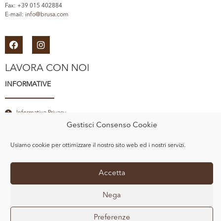
Fax: +39 015 402884
E-mail:
info@brusa.com
LAVORA CON NOI
INFORMATIVE
Informativa Privacy
Gestisci Consenso Cookie
Cookie Policy
E-COMMERCE
Usiamo cookie per ottimizzare il nostro sito web ed i nostri servizi.
Accetta
Acquista su SpaccioBrusa
Nega
© Copyright 2020 BRUSA SRL — All Rights Reserved.
Preferenze