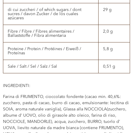
di cui zuccheri / of which sugars / dont
29 g
sucres / davon Zucker / de los cuales
azúcares
Fibre / Fibre / Fibres alimentaires /
2,0 g
Ballaststoffe / Fibra alimentaria
Proteine / Protein / Protéines / Eiweiß /
5,8 g
Proteínas
Sale / Salt / Sel / Salz / Sal
0,51 g
INGREDIENTI:
Farina di FRUMENTO, cioccolato fondente (cacao min. 40,6%:
zucchero, pasta di cacao, burro di cacao, emulsionante: lecitina di
SOIA, aroma naturale vaniglia), Glassa alla NOCCIOLA(zucchero,
albume d’ UOVO, olio di girasole alto oleico, farina di riso,
NOCCIOLE, MANDORLE), acqua, zucchero, BURRO, tuorlo d’
UOVA, lievito naturale da madre bianca (contiene FRUMENTO),