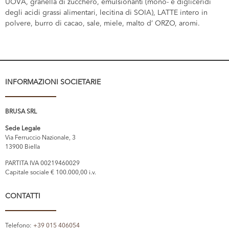
UOVA, granella di zucchero, emulsionanti (mono- e digliceridi
degli acidi grassi alimentari, lecitina di SOIA), LATTE intero in
polvere, burro di cacao, sale, miele, malto d’ ORZO, aromi.
INFORMAZIONI SOCIETARIE
BRUSA SRL
Sede Legale
Via Ferruccio Nazionale, 3
13900 Biella
PARTITA IVA 00219460029
Capitale sociale € 100.000,00 i.v.
CONTATTI
Telefono:
+39 015 406054