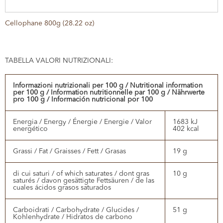
Cellophane 800g (28.22 oz)
TABELLA VALORI NUTRIZIONALI:
Informazioni nutrizionali per 100 g / Nutritional information
per 100 g / Information nutritionnelle par 100 g / Nährwerte
pro 100 g / Información nutricional por 100
Energia / Energy / Énergie / Energie / Valor
1683 kJ
energético
402 kcal
Grassi / Fat / Graisses / Fett / Grasas
19 g
di cui saturi / of which saturates / dont gras
10 g
saturés / davon gesättigte Fettsäuren / de las
cuales ácidos grasos saturados
Carboidrati / Carbohydrate / Glucides /
51 g
Kohlenhydrate / Hidratos de carbono