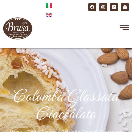
Colomba Glassata
Cioccolato