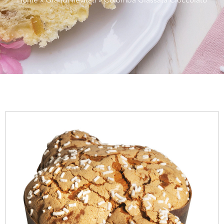
Home
»
Grandi lievitati
»
Colomba Glassata Cioccolato