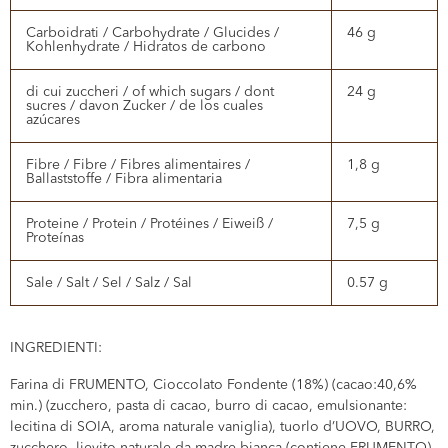
Carboidrati / Carbohydrate / Glucides /
46 g
Kohlenhydrate / Hidratos de carbono
di cui zuccheri / of which sugars / dont
24 g
sucres / davon Zucker / de los cuales
azúcares
Fibre / Fibre / Fibres alimentaires /
1,8 g
Ballaststoffe / Fibra alimentaria
Proteine / Protein / Protéines / Eiweiß /
7,5 g
Proteínas
Sale / Salt / Sel / Salz / Sal
0.57 g
INGREDIENTI:
Farina di FRUMENTO, Cioccolato Fondente (18%) (cacao:40,6%
min.) (zucchero, pasta di cacao, burro di cacao, emulsionante:
lecitina di SOIA, aroma naturale vaniglia), tuorlo d’UOVO, BURRO,