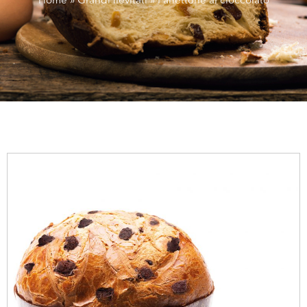
Home
»
Grandi lievitati
»
Panettone al cioccolato