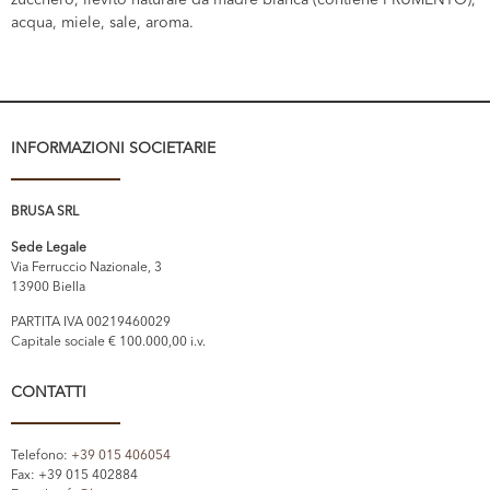
zucchero, lievito naturale da madre bianca (contiene FRUMENTO),
acqua, miele, sale, aroma.
INFORMAZIONI SOCIETARIE
BRUSA SRL
Sede Legale
Via Ferruccio Nazionale, 3
13900 Biella
PARTITA IVA 00219460029
Capitale sociale € 100.000,00 i.v.
CONTATTI
Telefono:
+39 015 406054
Fax: +39 015 402884