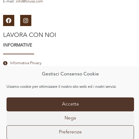
E-mail:
info@brusa.com
LAVORA CON NOI
INFORMATIVE
Informativa Privacy
Cookie Policy
Gestisci Consenso Cookie
E-COMMERCE
Usiamo cookie per ottimizzare il nostro sito web ed i nostri servizi.
Acquista su SpaccioBrusa
Accetta
Nega
© Copyright 2020 BRUSA SRL — All Rights Reserved.
Preferenze