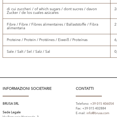
di cui zuccheri / of which sugars / dont sucres / davon
2
Zucker / de los cuales azúcares
Fibre / Fibre / Fibres alimentaires / Ballaststoffe / Fibra
2
alimentaria
Proteine / Protein / Protéines / Eiweiß / Proteínas
6
Sale / Salt / Sel / Salz / Sal
0
INFORMAZIONI SOCIETARIE
CONTATTI
BRUSA SRL
Telefono:
+39 015 406054
Fax: +39 015 402884
Sede Legale
E-mail:
info@brusa.com