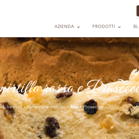
AZIENDA
PRODOTTI
BL
irtillo rosso e Prosecc
di lievitati
»
Panettone mirtillo rosso e Prosecco