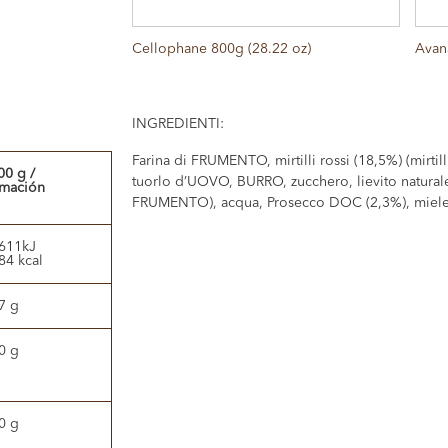
Cellophane 800g (28.22 oz)
Avan
INGREDIENTI:
Farina di FRUMENTO, mirtilli rossi (18,5%) (mirtilli
00 g /
tuorlo d’UOVO, BURRO, zucchero, lievito natural
rmación
FRUMENTO), acqua, Prosecco DOC (2,3%), miele,
611kJ
84 kcal
7 g
0 g
0 g