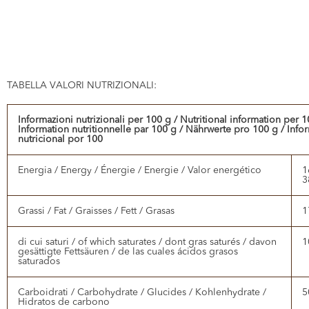
TABELLA VALORI NUTRIZIONALI:
Informazioni nutrizionali per 100 g / Nutritional information per 1
Information nutritionnelle par 100 g / Nährwerte pro 100 g / Info
nutricional por 100
Energia / Energy / Énergie / Energie / Valor energético
1
3
Grassi / Fat / Graisses / Fett / Grasas
1
di cui saturi / of which saturates / dont gras saturés / davon
1
gesättigte Fettsäuren / de las cuales ácidos grasos
saturados
Carboidrati / Carbohydrate / Glucides / Kohlenhydrate /
5
Hidratos de carbono