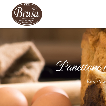
Panettone m
Home
»
Gran