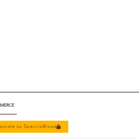
MERCE
quista su SpaccioBrusa