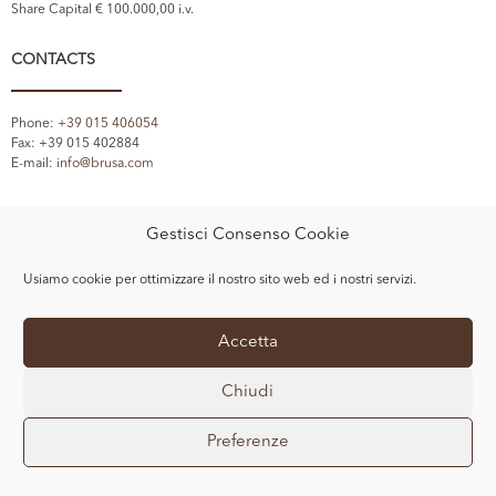
Share Capital € 100.000,00 i.v.
CONTACTS
Phone:
+39 015 406054
Fax: +39 015 402884
E-mail:
info@brusa.com
Gestisci Consenso Cookie
LINKS
Usiamo cookie per ottimizzare il nostro sito web ed i nostri servizi.
Accetta
Privacy Policy
Cookie Policy
Chiudi
Preferenze
© Copyright 2020 BRUSA SRL — All Rights Reserved.